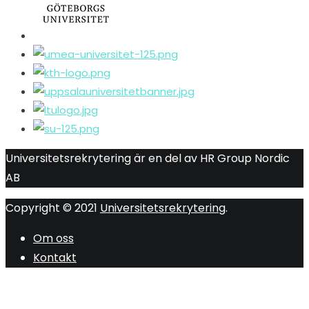
Universitetsrekrytering är en del av HR Group Nordic
AB
Copyright © 2021
Universitetsrekrytering
.
Om oss
Kontakt
R
ti