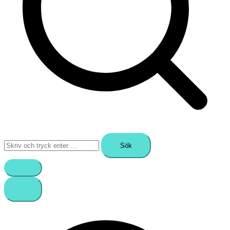
Sök
efter: