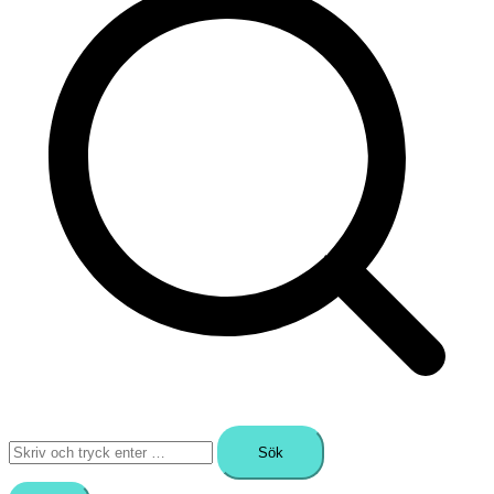
Sök
efter: