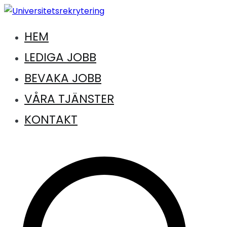
Hoppa
till
HEM
Jobb inom universitet och högskola
innehåll
Universitetsrekrytering
LEDIGA JOBB
BEVAKA JOBB
VÅRA TJÄNSTER
KONTAKT