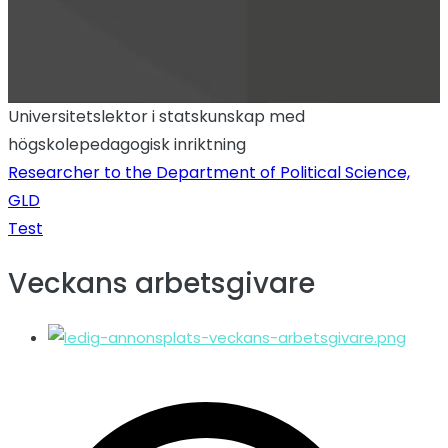
Universitetslektor i statskunskap med
högskolepedagogisk inriktning
Inläggsnavigeri
Researcher to the Department of Political Science,
GLD
Test
Veckans arbetsgivare