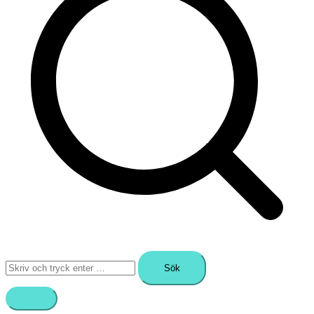
Sök
efter: