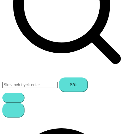
Sök
efter: