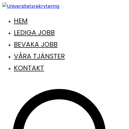
Hoppa
till
HEM
Jobb inom universitet och högskola
innehåll
Universitetsrekrytering
LEDIGA JOBB
BEVAKA JOBB
VÅRA TJÄNSTER
KONTAKT