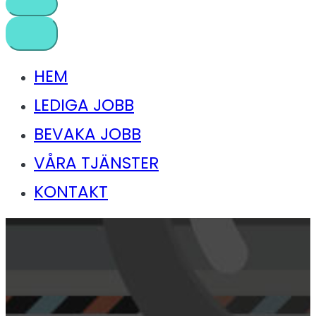
HEM
LEDIGA JOBB
BEVAKA JOBB
VÅRA TJÄNSTER
KONTAKT