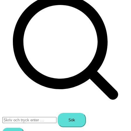
Sök
efter: