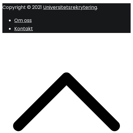
Copyright © 2021
Universitetsrekrytering
.
Om oss
Kontakt
R
ti