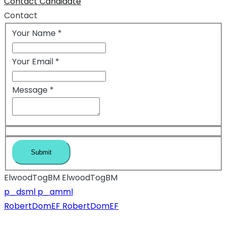
Contact Candidate
Contact
Your Name
*
Your Email
*
Message
*
ElwoodTogBM ElwoodTogBM
Inläggsnavigeri
p_dsml p_amml
RobertDomEF RobertDomEF