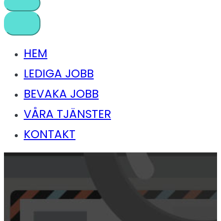
HEM
LEDIGA JOBB
BEVAKA JOBB
VÅRA TJÄNSTER
KONTAKT