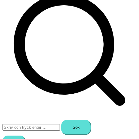
Sök
efter: