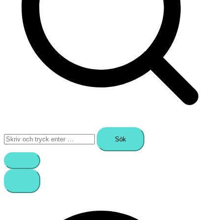
Sök
efter: