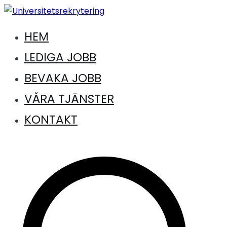
Hoppa
till
HEM
Jobb inom universitet och högskola
innehåll
Universitetsrekrytering
LEDIGA JOBB
BEVAKA JOBB
VÅRA TJÄNSTER
KONTAKT