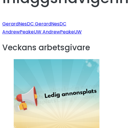
GerardNesDC GerardNesDC
AndrewPeakeUW AndrewPeakeUW
Veckans arbetsgivare