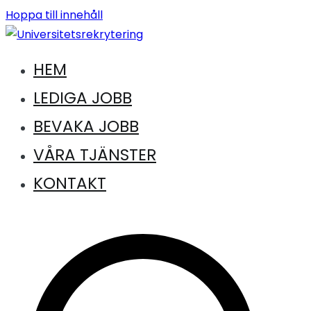
Hoppa till innehåll
HEM
Jobb inom universitet och högskola
Universitetsrekrytering
LEDIGA JOBB
BEVAKA JOBB
VÅRA TJÄNSTER
KONTAKT