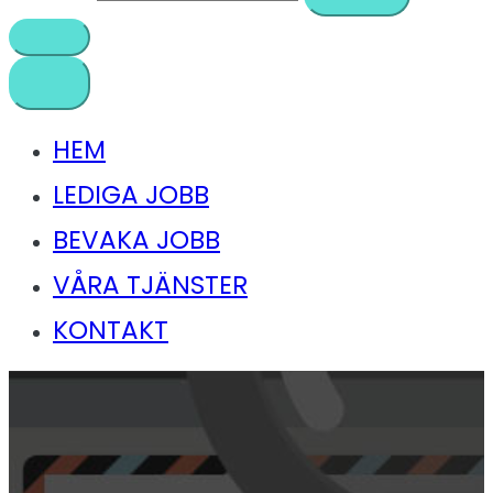
HEM
LEDIGA JOBB
BEVAKA JOBB
VÅRA TJÄNSTER
KONTAKT