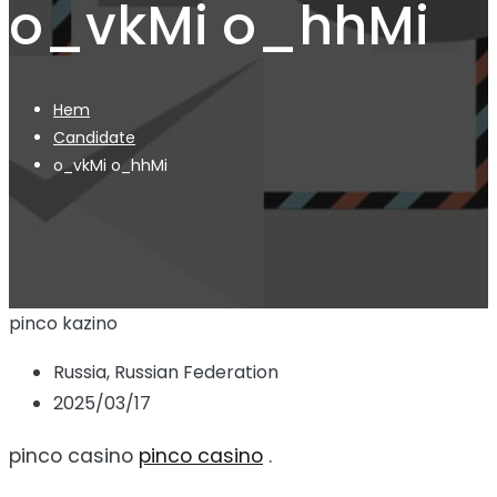
o_vkMi o_hhMi
Hem
Candidate
o_vkMi o_hhMi
pinco kazino
Russia, Russian Federation
2025/03/17
pinco casino
pinco casino
.