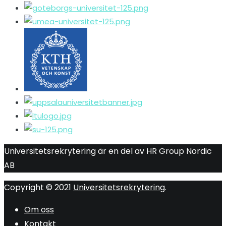
Universitetsrekrytering är en del av HR Group Nordic
AB
Copyright © 2021
Universitetsrekrytering
.
Om oss
Kontakt