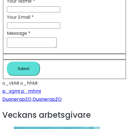
Your Name
*
Your Email
*
Message
*
o_vkMi o_hhMi
Inläggsnavigeri
p_xgmi p_mhmi
DuanerapZO DuanerapZO
Veckans arbetsgivare