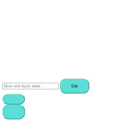
Sök
efter: