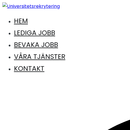
Hoppa
till
HEM
Jobb inom universitet och högskola
innehåll
Universitetsrekrytering
LEDIGA JOBB
BEVAKA JOBB
VÅRA TJÄNSTER
KONTAKT