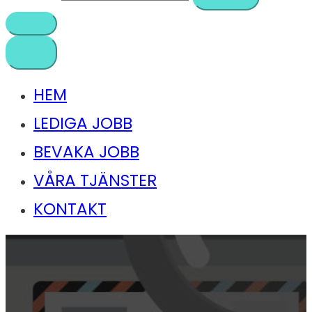
HEM
LEDIGA JOBB
BEVAKA JOBB
VÅRA TJÄNSTER
KONTAKT