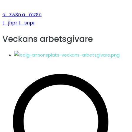
a_zwSn a_mzSn
t_jhpr t_snpr
Veckans arbetsgivare