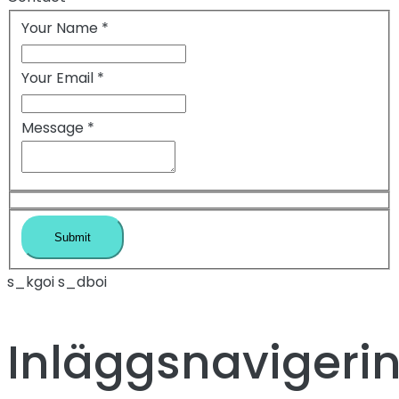
Your Name
*
Your Email
*
Message
*
s_kgoi s_dboi
Inläggsnavigeri