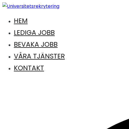
Hoppa
till
HEM
Jobb inom universitet och högskola
innehåll
Universitetsrekrytering
LEDIGA JOBB
BEVAKA JOBB
VÅRA TJÄNSTER
KONTAKT