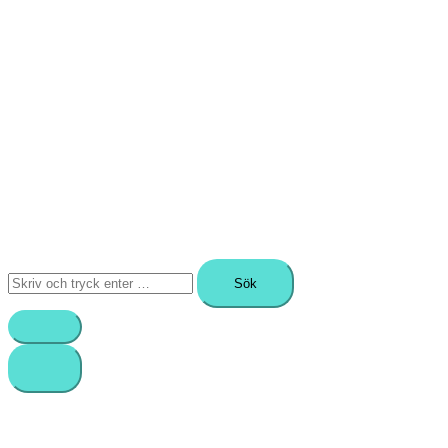
Sök
efter: