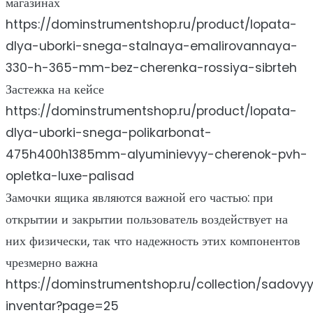
магазинах
https://dominstrumentshop.ru/product/lopata-
dlya-uborki-snega-stalnaya-emalirovannaya-
330-h-365-mm-bez-cherenka-rossiya-sibrteh
Застежка на кейсе
https://dominstrumentshop.ru/product/lopata-
dlya-uborki-snega-polikarbonat-
475h400h1385mm-alyuminievyy-cherenok-pvh-
opletka-luxe-palisad
Замочки ящика являются важной его частью: при
открытии и закрытии пользователь воздействует на
них физически, так что надежность этих компонентов
чрезмерно важна
https://dominstrumentshop.ru/collection/sadovy
inventar?page=25