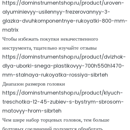
https://dominstrumentshop.ru/product/uroven-
alyuminievyy-usilennyy-frezerovannyy-3-
glazka-dvuhkomponentnye-rukoyatki-800-mm-
matrix
Чтобы избежать покупки некачественного
инструмента, тщательно изучайте отзывы
https://dominstrumentshop.ru/product/dvizhok-
dlya-uborki-snega-plastikovyy-700h550h1470-
mm-stalnaya-rukoyatka-rossiya-sibrteh
Диапазон размеров головки
https://dominstrumentshop.ru/product/klyuch-
treschotka-12-45-zubiev-s-bystrym-sbrosom-
matovyy-hrom-sibrteh
Чем шире набор торцевых головок, тем больше
болтовых соединений получится обработать