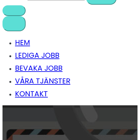
HEM
LEDIGA JOBB
BEVAKA JOBB
VÅRA TJÄNSTER
KONTAKT