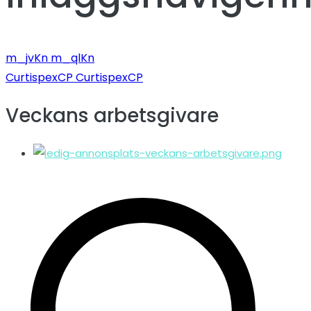
m_jvKn m_qlKn
CurtispexCP CurtispexCP
Veckans arbetsgivare