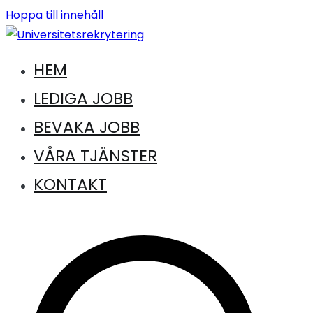
Hoppa till innehåll
HEM
Jobb inom universitet och högskola
Universitetsrekrytering
LEDIGA JOBB
BEVAKA JOBB
VÅRA TJÄNSTER
KONTAKT