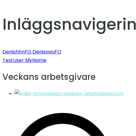
Inläggsnavigeri
DenishhnFO DenisxwuFO
TestUser MyName
Veckans arbetsgivare