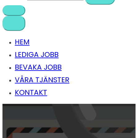
HEM
LEDIGA JOBB
BEVAKA JOBB
VÅRA TJÄNSTER
KONTAKT