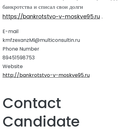
банкротства и списал свои долги
https://bankrotstvo-v-moskve95.ru
.
E-mail
kmfzexanzMl@multiconsultin.ru
Phone Number
89451598753
Website
http://bankrotstvo-v-moskve95.ru
Contact
Candidate