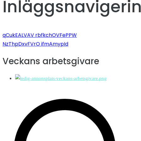
Inläggsnavigeri
qCukEALVAV rbfkchOVFePPW
NzThpDxvFVrO ifmAmypId
Veckans arbetsgivare