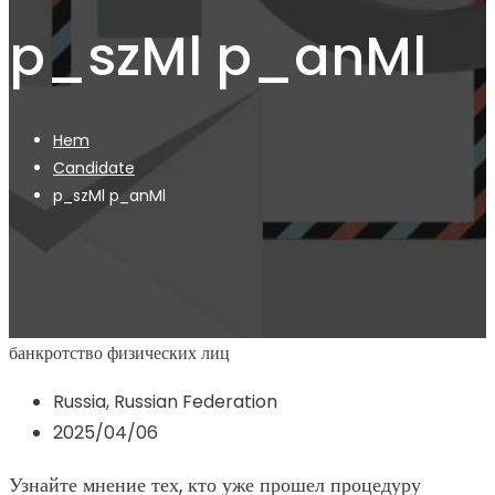
p_szMl p_anMl
Hem
Candidate
p_szMl p_anMl
банкротство физических лиц
Russia, Russian Federation
2025/04/06
Узнайте мнение тех, кто уже прошел процедуру