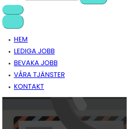
HEM
LEDIGA JOBB
BEVAKA JOBB
VÅRA TJÄNSTER
KONTAKT