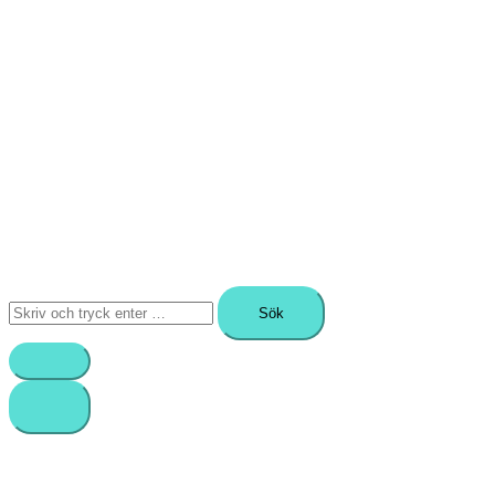
Sök
efter: