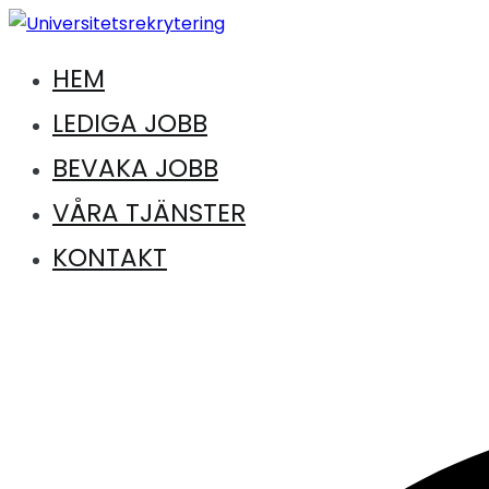
Hoppa
till
HEM
Jobb inom universitet och högskola
innehåll
Universitetsrekrytering
LEDIGA JOBB
BEVAKA JOBB
VÅRA TJÄNSTER
KONTAKT