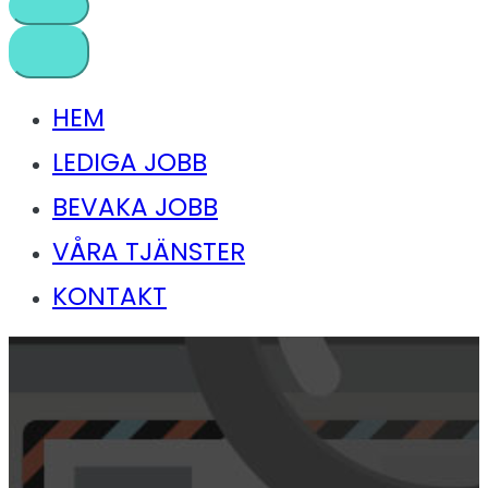
HEM
LEDIGA JOBB
BEVAKA JOBB
VÅRA TJÄNSTER
KONTAKT