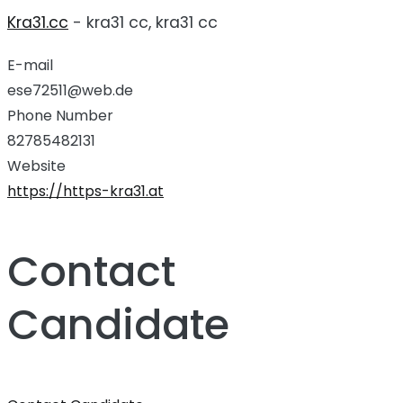
Kra31.cc
- kra31 cc, kra31 cc
E-mail
ese72511@web.de
Phone Number
82785482131
Website
https://https-kra31.at
Contact
Candidate