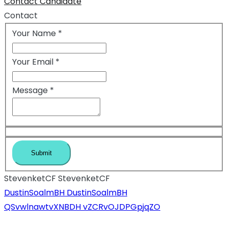
Contact Candidate
Contact
Your Name
*
Your Email
*
Message
*
StevenketCF StevenketCF
Inläggsnavigeri
DustinSoalmBH DustinSoalmBH
QSvwlnawtvXNBDH vZCRvOJDPGpjqZO