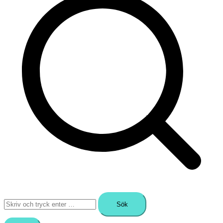
Sök
efter: