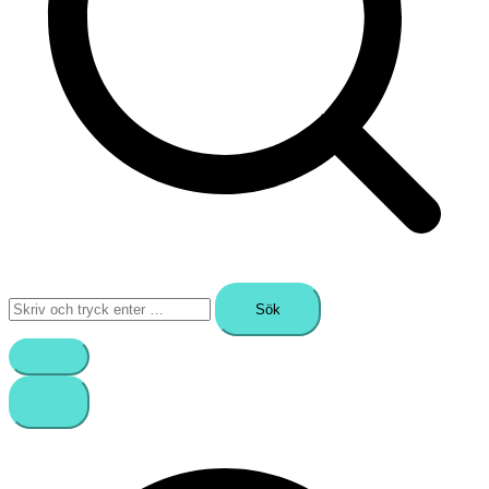
Sök
efter: