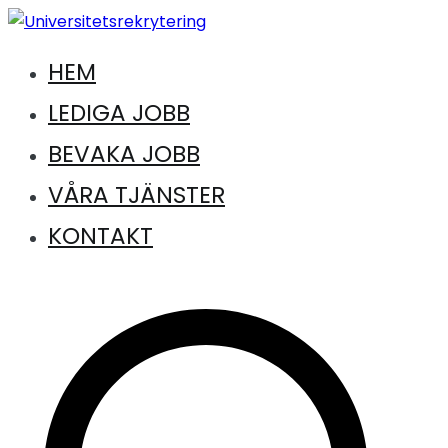
Hoppa
till
HEM
Jobb inom universitet och högskola
innehåll
Universitetsrekrytering
LEDIGA JOBB
BEVAKA JOBB
VÅRA TJÄNSTER
KONTAKT