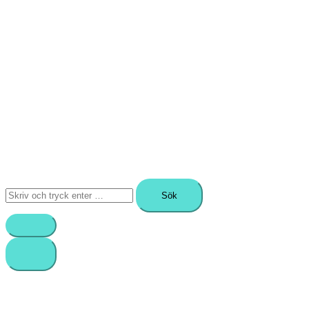
Sök
efter: