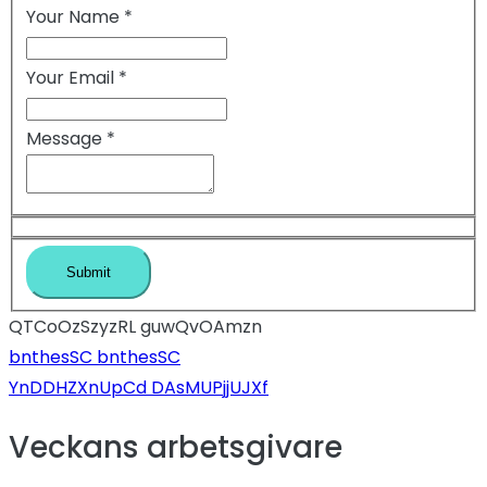
Your Name
*
Your Email
*
Message
*
QTCoOzSzyzRL guwQvOAmzn
Inläggsnavigeri
bnthesSC bnthesSC
YnDDHZXnUpCd DAsMUPjjUJXf
Veckans arbetsgivare