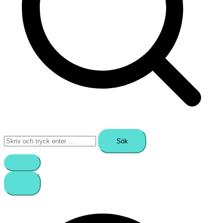
Sök
efter: