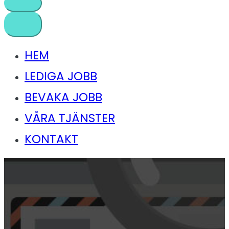
HEM
LEDIGA JOBB
BEVAKA JOBB
VÅRA TJÄNSTER
KONTAKT