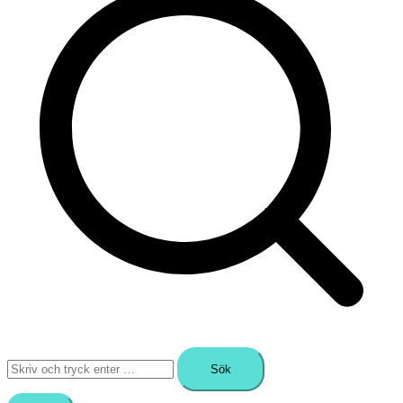
Sök
efter: