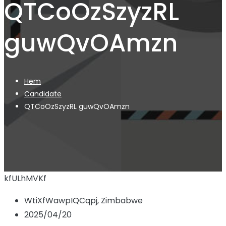
QTCoOzSzyzRL
guwQvOAmzn
Hem
Candidate
QTCoOzSzyzRL guwQvOAmzn
kfULhMVKf
WtiXfWawpIQCqpj, Zimbabwe
2025/04/20