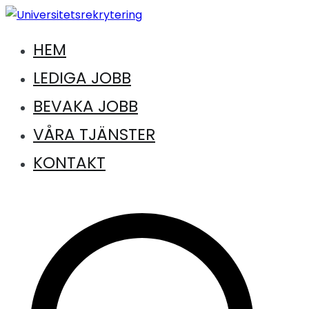
Hoppa
till
HEM
Jobb inom universitet och högskola
innehåll
Universitetsrekrytering
LEDIGA JOBB
BEVAKA JOBB
VÅRA TJÄNSTER
KONTAKT