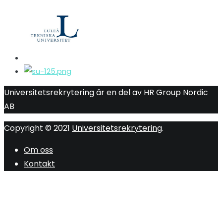
Universitetsrekrytering är en del av HR Group Nordic
AB
Copyright © 2021
Universitetsrekrytering
.
Om oss
Kontakt
R
ti