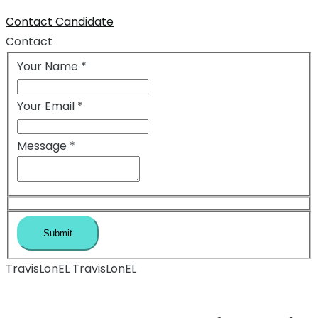
Contact Candidate
Contact
Your Name
*
Your Email
*
Message
*
TravisLonEL TravisLonEL