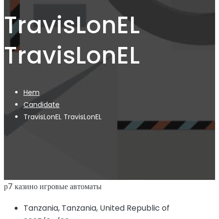
TravisLonEL
TravisLonEL
Hem
Candidate
TravisLonEL TravisLonEL
р7 казино игровые автоматы
Tanzania, Tanzania, United Republic of