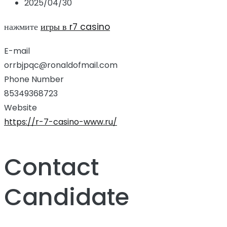
2025/04/30
нажмите
игры в r7 casino
E-mail
orrbjpqc@ronaldofmail.com
Phone Number
85349368723
Website
https://r-7-casino-www.ru/
Contact
Candidate