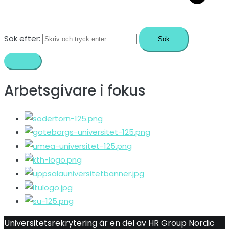
Sök efter:
Arbetsgivare i fokus
Universitetsrekrytering är en del av HR Group Nordic