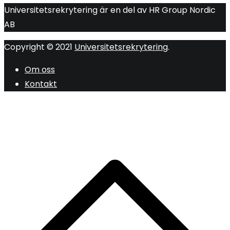
Universitetsrekrytering är en del av HR Group Nordic
AB
Copyright © 2021
Universitetsrekrytering
.
Om oss
Kontakt
R
ti