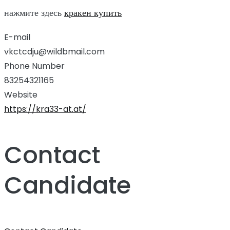
нажмите здесь
кракен купить
E-mail
vkctcdju@wildbmail.com
Phone Number
83254321165
Website
https://kra33-at.at/
Contact
Candidate