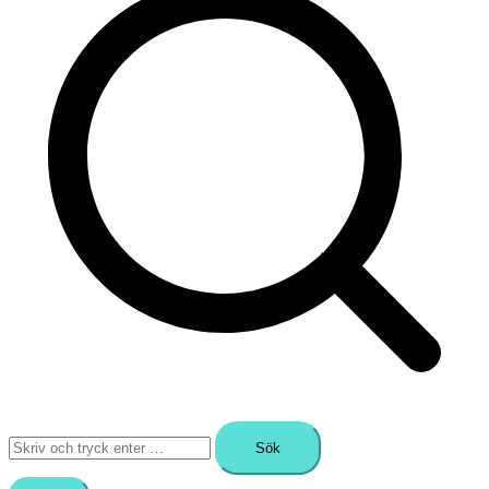
Sök
efter: