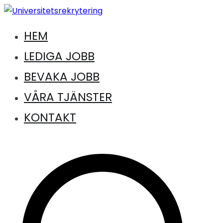
Hoppa
till
HEM
Jobb inom universitet och högskola
innehåll
Universitetsrekrytering
LEDIGA JOBB
BEVAKA JOBB
VÅRA TJÄNSTER
KONTAKT