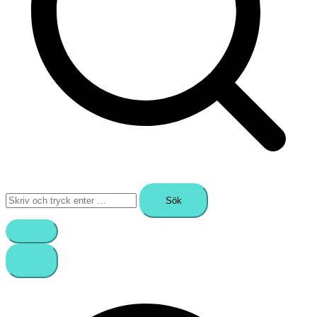
Sök
efter: