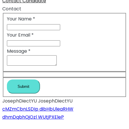
Contact Candidate
Contact
Your Name
*
Your Email
*
Message
*
JosephDiectYU JosephDiectYU
Inläggsnavigeri
cMZmCbnLSDIp dibHbUleaRHW
dhmDqbhOjOzl WUtjPXEleP