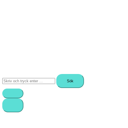
Sök
efter: