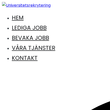
Hoppa
till
HEM
Jobb inom universitet och högskola
innehåll
Universitetsrekrytering
LEDIGA JOBB
BEVAKA JOBB
VÅRA TJÄNSTER
KONTAKT