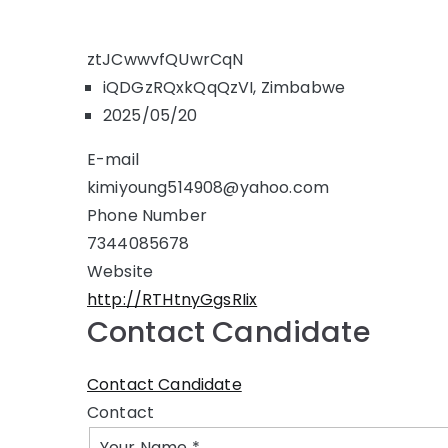
ztJCwwvfQUwrCqN
iQDGzRQxkQqQzVI, Zimbabwe
2025/05/20
E-mail
kimiyoung514908@yahoo.com
Phone Number
7344085678
Website
http://RTHtnyGgsRIix
Contact Candidate
Contact Candidate
Contact
Your Name
*