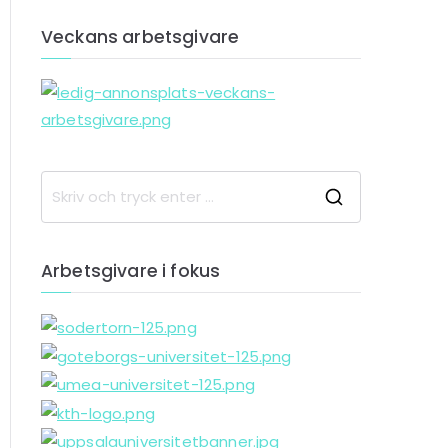
Veckans arbetsgivare
S
ö
k
Arbetsgivare i fokus
e
f
t
e
r
: