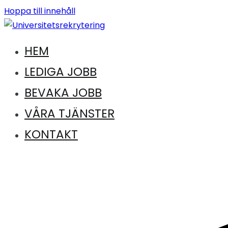
Hoppa till innehåll
HEM
Jobb inom universitet och högskola
Universitetsrekrytering
LEDIGA JOBB
BEVAKA JOBB
VÅRA TJÄNSTER
KONTAKT