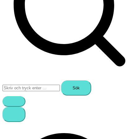
Sök
efter: