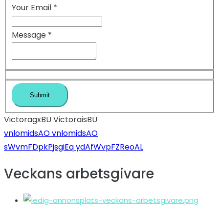
Your Email
*
Message
*
VictoragxBU VictoraisBU
Inläggsnavigeri
vnlomidsAO vnlomidsAO
sWvmFDpkPjsgiEq ydAfWvpFZReoAL
Veckans arbetsgivare