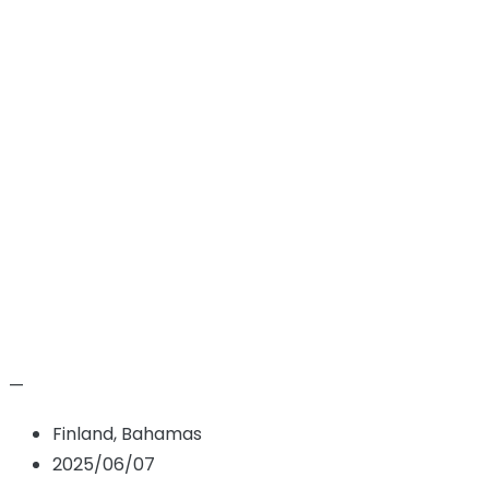
VictoragxBU
VictoraisBU
Hem
Candidate
VictoragxBU VictoraisBU
—
Finland, Bahamas
2025/06/07