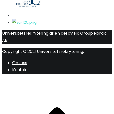
Universitetsrekrytering är en del av HR Group Nordic
AB
Copyright © 2021
Universitetsrekrytering
.
Om oss
Kontakt
R
ti