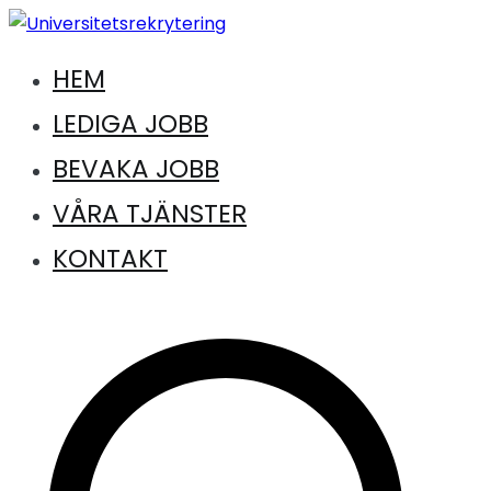
Hoppa
till
HEM
Jobb inom universitet och högskola
innehåll
Universitetsrekrytering
LEDIGA JOBB
BEVAKA JOBB
VÅRA TJÄNSTER
KONTAKT