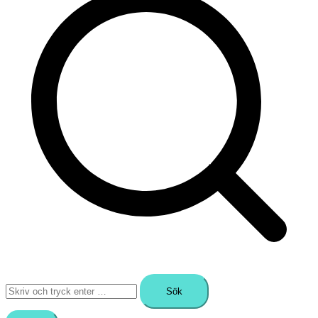
Sök
efter: