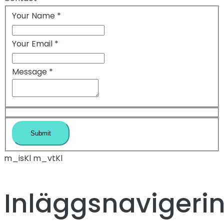
Your Name
*
Your Email
*
Message
*
m_isKl m_vtKl
Inläggsnavigeri