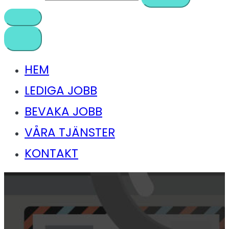
HEM
LEDIGA JOBB
BEVAKA JOBB
VÅRA TJÄNSTER
KONTAKT