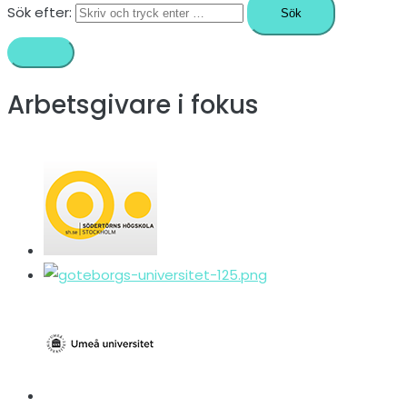
Sök efter:
Arbetsgivare i fokus