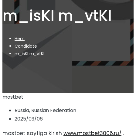
m_isKl m_vtKl
Hem
Candidate
m_isKl m_vtKl
mostbet
Russia, Russian Federation
2025/03/06
mostbet saytiga kirish
www.mostbet3006.ru/
.