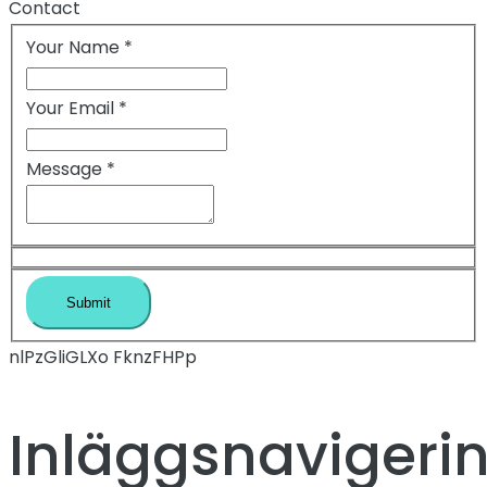
Contact
Your Name
*
Your Email
*
Message
*
nlPzGliGLXo FknzFHPp
Inläggsnavigeri