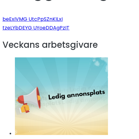
beExIVMG UtcPpSZnKILxI
tzeLYbDEYG UYoeDDAgPzIT
Veckans arbetsgivare