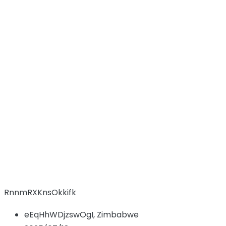
nlPzGliGLXo
FknzFHPp
Hem
Candidate
nlPzGliGLXo FknzFHPp
RnnmRXKnsOkkifk
eEqHhWDjzswOgI, Zimbabwe