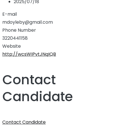
2025/07/18
E-mail
mdoyleby@gmail.com
Phone Number
3220441158
Website
http://wcsWIPvtJNqIQB
Contact
Candidate
Contact Candidate