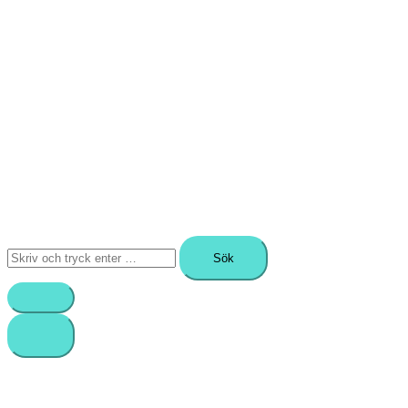
Sök
efter: