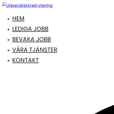
Hoppa
till
HEM
Jobb inom universitet och högskola
innehåll
Universitetsrekrytering
LEDIGA JOBB
BEVAKA JOBB
VÅRA TJÄNSTER
KONTAKT