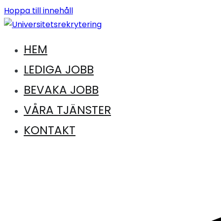
Hoppa till innehåll
HEM
Jobb inom universitet och högskola
Universitetsrekrytering
LEDIGA JOBB
BEVAKA JOBB
VÅRA TJÄNSTER
KONTAKT