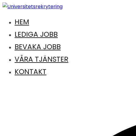
Hoppa
till
HEM
Jobb inom universitet och högskola
innehåll
Universitetsrekrytering
LEDIGA JOBB
BEVAKA JOBB
VÅRA TJÄNSTER
KONTAKT