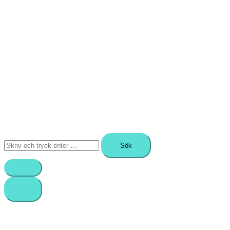
Sök
efter: