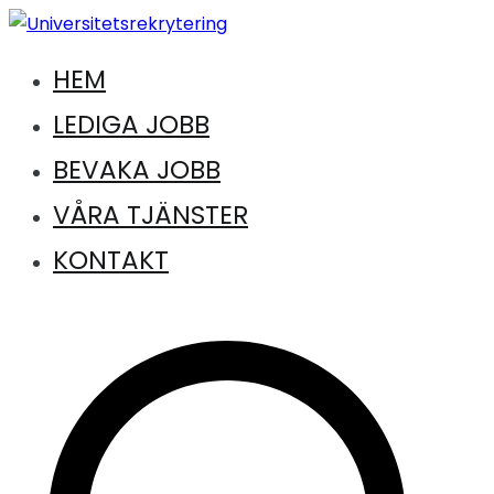
Hoppa
till
HEM
Jobb inom universitet och högskola
innehåll
Universitetsrekrytering
LEDIGA JOBB
BEVAKA JOBB
VÅRA TJÄNSTER
KONTAKT