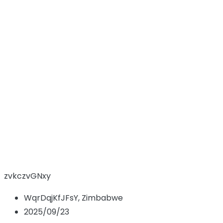
eEPoWSqhlld
bhEfIgRkAyJ
Hem
Candidate
eEPoWSqhlld bhEfIgRkAyJ
zvkczvGNxy
WqrDqjKfJFsY, Zimbabwe
2025/09/23