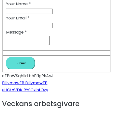
Your Name
*
Your Email
*
Message
*
eEPoWSqhlld bhEfIgRkAyJ
Inläggsnavigeri
BillymawFB BillymawFB
uHCfnVDK RYSCxihLOzy
Veckans arbetsgivare