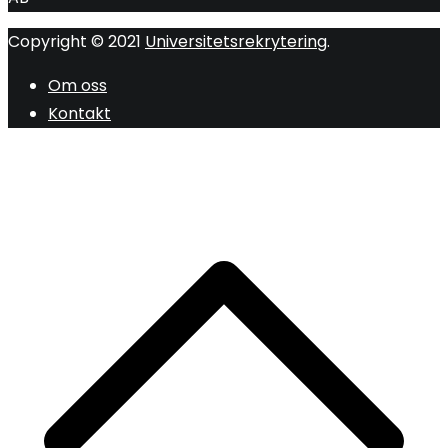
Copyright © 2021
Universitetsrekrytering
.
Om oss
Kontakt
R
ti