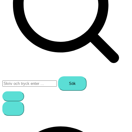
Sök
efter: