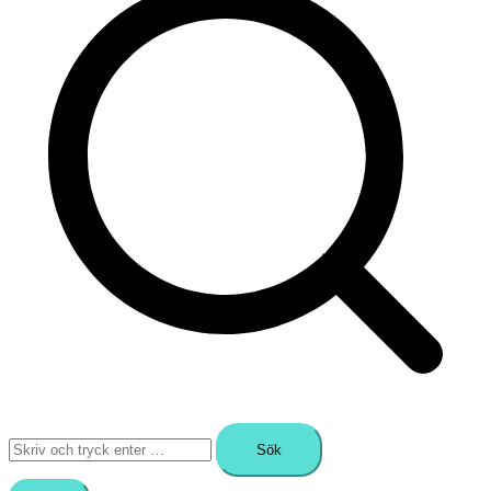
Sök
efter: