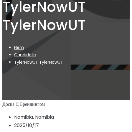
TylerNowUT
TylerNowUT
Hem
Candidate
TylerNowUT TylerNowUT
Доска С Брендингом
Namibia, Namibia
2025/10/17