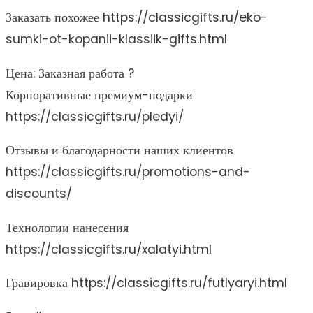
Заказать похожее https://classicgifts.ru/eko-
sumki-ot-kopanii-klassiik-gifts.html
Цена: Заказная работа ?
Корпоративные премиум-подарки
https://classicgifts.ru/pledyi/
Отзывы и благодарности наших клиентов
https://classicgifts.ru/promotions-and-
discounts/
Технологии нанесения
https://classicgifts.ru/xalatyi.html
Гравировка https://classicgifts.ru/futlyaryi.html