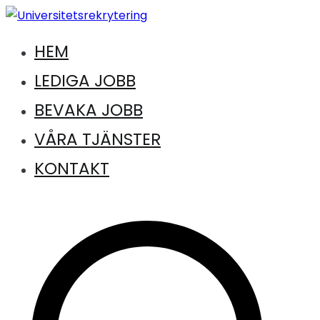
Hoppa
till
HEM
Jobb inom universitet och högskola
innehåll
Universitetsrekrytering
LEDIGA JOBB
BEVAKA JOBB
VÅRA TJÄNSTER
KONTAKT