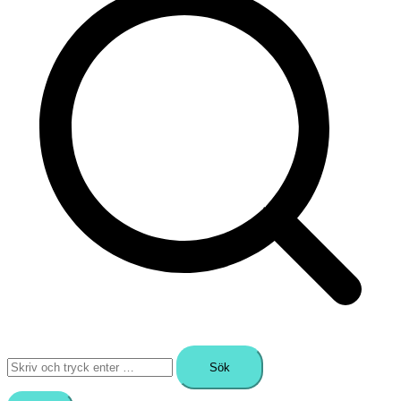
Sök
efter: