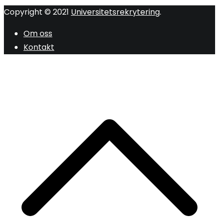
Copyright © 2021
Universitetsrekrytering
.
Om oss
Kontakt
R
ti