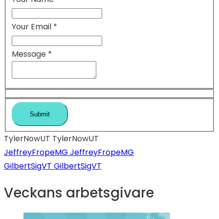
Your Email
*
Message
*
TylerNowUT TylerNowUT
Inläggsnavigeri
JeffreyFropeMG JeffreyFropeMG
GilbertSigVT GilbertSigVT
Veckans arbetsgivare