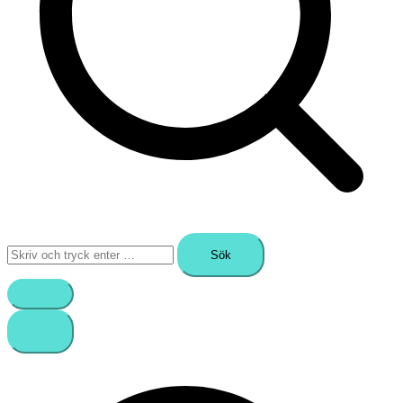
Sök
efter: