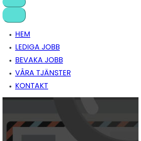
HEM
LEDIGA JOBB
BEVAKA JOBB
VÅRA TJÄNSTER
KONTAKT