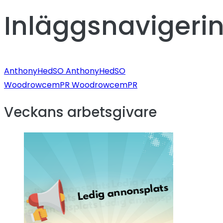
Inläggsnavigeri
AnthonyHedSO AnthonyHedSO
WoodrowcemPR WoodrowcemPR
Veckans arbetsgivare