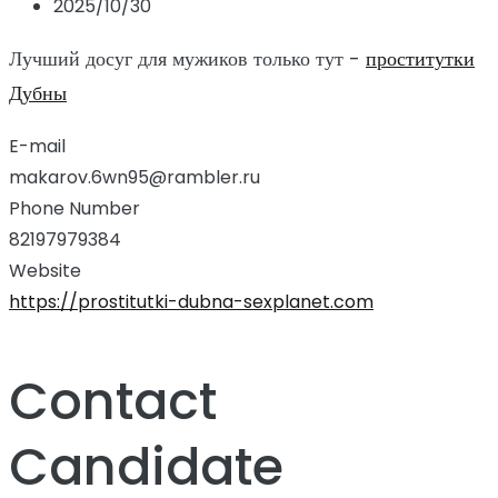
2025/10/30
Лучший досуг для мужиков только тут -
проститутки
Дубны
E-mail
makarov.6wn95@rambler.ru
Phone Number
82197979384
Website
https://prostitutki-dubna-sexplanet.com
Contact
Candidate