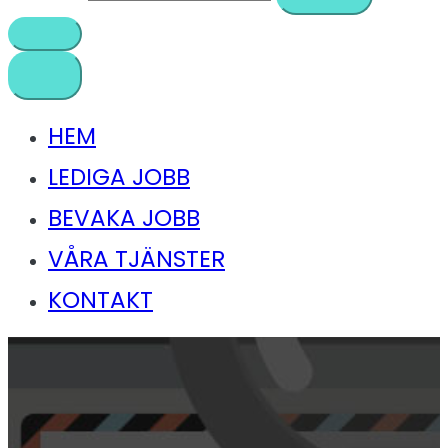
HEM
LEDIGA JOBB
BEVAKA JOBB
VÅRA TJÄNSTER
KONTAKT