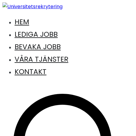
Hoppa
till
HEM
Jobb inom universitet och högskola
innehåll
Universitetsrekrytering
LEDIGA JOBB
BEVAKA JOBB
VÅRA TJÄNSTER
KONTAKT