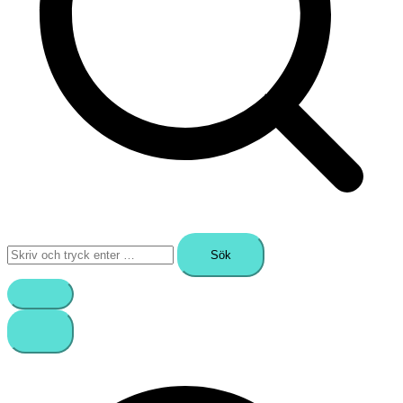
Sök
efter: