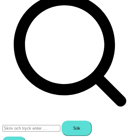
Sök
efter: