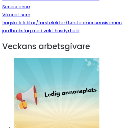
Inläggsnavigeri
Senescence
Vikariat som
høgskolelektor/førstelektor/førsteamanuensis innen
jordbruksfag med vekt husdyrhold
Veckans arbetsgivare