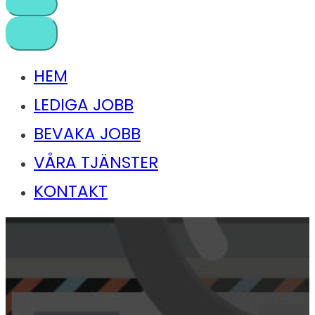
HEM
LEDIGA JOBB
BEVAKA JOBB
VÅRA TJÄNSTER
KONTAKT