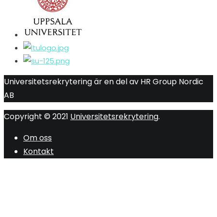
Universitetsrekrytering är en del av HR Group Nordic
AB
Copyright © 2021
Universitetsrekrytering
.
Om oss
Kontakt
R
ti